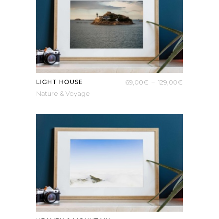
129,00€
Plage
LIGHT HOUSE
69,00
€
–
129,00
€
Nature & Voyage
de
prix :
69,00€
à
129,00€