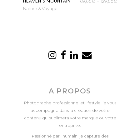
Plage
HEAVEN & MOUNTAIN
69,00
€
–
129,00
€
Nature & Voyage
de
prix :
69,00€
à
129,00€
A PROPOS
Photographe professionnel et lifestyle, je vous
accompagne dans la création de votre
contenu qui sublimera votre marque ou votre
entreprise.
Passionné par l’humain, je capture des