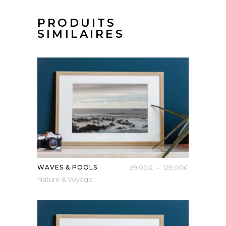
PRODUITS
SIMILAIRES
Plage
WAVES & POOLS
69,00
€
–
129,00
€
Nature & Voyage
de
prix :
69,00€
à