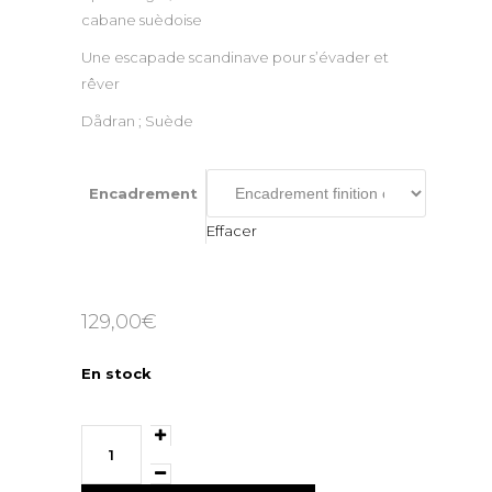
à
cabane suèdoise
129,00€
Une escapade scandinave pour s’évader et
rêver
Dådran ; Suède
Encadrement
Effacer
129,00
€
En stock
Splash
Night
quantity