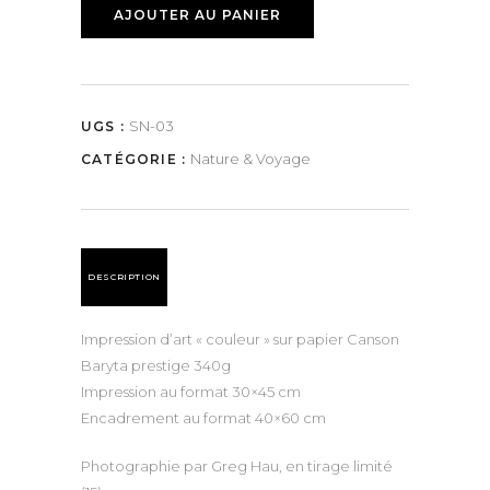
AJOUTER AU PANIER
SN-03
UGS :
Nature & Voyage
CATÉGORIE :
DESCRIPTION
Impression d’art « couleur » sur papier Canson
Baryta prestige 340g
Impression au format 30×45 cm
Encadrement au format 40×60 cm
Photographie par Greg Hau, en tirage limité