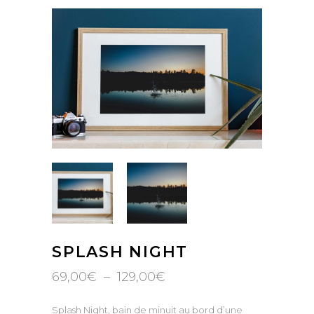
SPLASH NIGHT
Plage
69,00
€
–
129,00
€
de
prix :
Splash Night, bain de minuit au bord d’une
69,00€