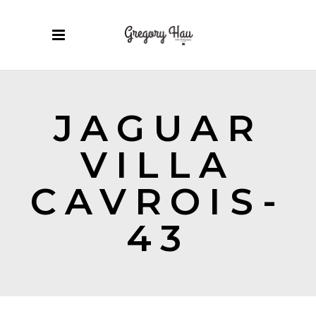
JAGUAR
VILLA
CAVROIS-
43