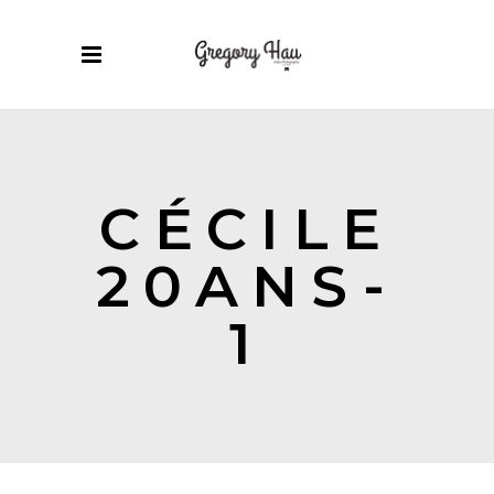
CÉCILE
20ANS-
1