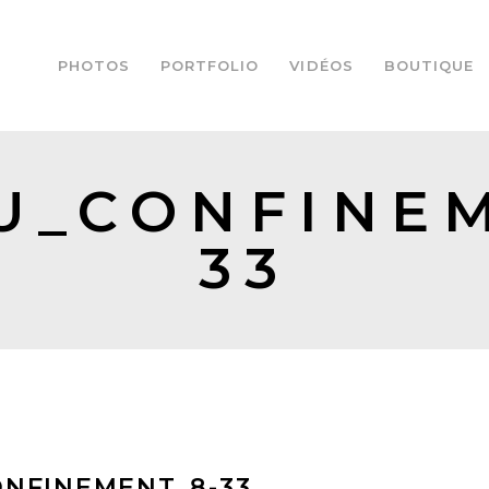
PHOTOS
PORTFOLIO
VIDÉOS
BOUTIQUE
U_CONFINEM
33
NFINEMENT_8-33