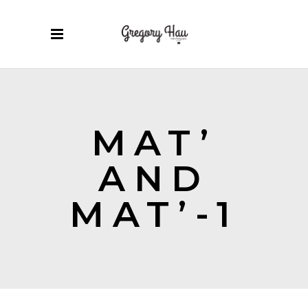
MAT’
AND
MAT’-1