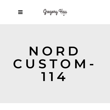
NORD
CUSTOM-
114